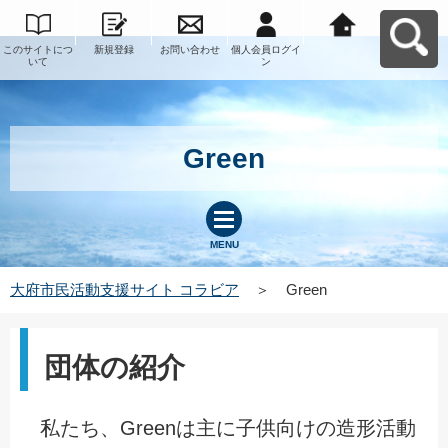
このサイトにつ
新規登録
お問い合わせ
個人会員ログイ
大府市民活動支
いて
ン
援サイト コラビ
アへ戻る
Green
MENU
大府市民活動支援サイト コラビア
＞
Green
団体の紹介
私たち、Greenは主に子供向けの造形活動