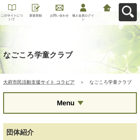
このサイトにつ
新規登録
お問い合わせ
個人会員ログイ
大府市民活動支
いて
ン
援サイト コラビ
アへ戻る
なごころ学童クラブ
大府市民活動支援サイト コラビア
＞
なごころ学童クラブ
Menu
団体紹介