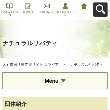
このサイトにつ
新規登録
お問い合わせ
個人会員ログイ
大府市民活動支
いて
ン
援サイト コラビ
アへ戻る
ナチュラルリバティ
大府市民活動支援サイト コラビア
＞
ナチュラルリバティ
Menu
団体紹介