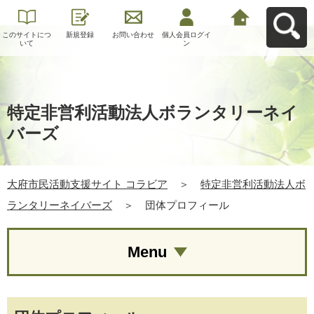
このサイトにつ
新規登録
お問い合わせ
個人会員ログイ
大府市民活動支
いて
ン
援サイト コラビ
アへ戻る
特定非営利活動法人ボランタリーネイ
バーズ
大府市民活動支援サイト コラビア
＞
特定非営利活動法人ボ
ランタリーネイバーズ
＞
団体プロフィール
Menu