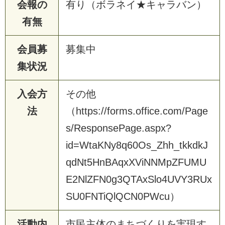
会報の
有り（ボラネイ★キャラバン）
有無
会員募
募集中
集状況
入会方
その他
法
（https://forms.office.com/Page
s/ResponsePage.aspx?
id=WtaKNy8q60Os_Zhh_tkkdkJ
qdNt5HnBAqxXViNNMpZFUMU
E2NlZFN0g3QTAxSlo4UVY3RUx
SU0FNTiQlQCN0PWcu）
活動内
市民主体のまちづくりを実現す