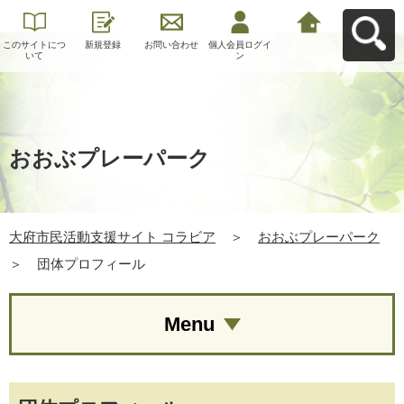
このサイトにつ
新規登録
お問い合わせ
個人会員ログイ
大府市民活動支
いて
ン
援サイト コラビ
アへ戻る
おおぶプレーパーク
大府市民活動支援サイト コラビア
＞
おおぶプレーパーク
＞
団体プロフィール
Menu