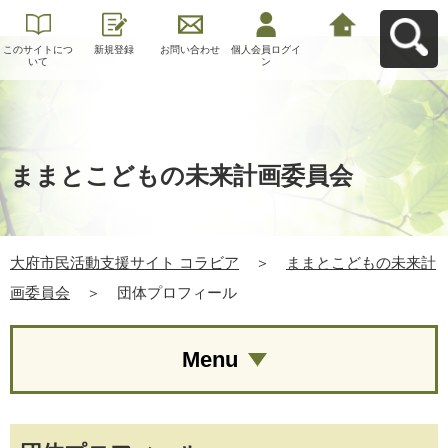
このサイトにつ
新規登録
お問い合わせ
個人会員ログイ
大府市民活動支
いて
ン
援サイト コラビ
アへ戻る
ままとこどもの未来計画委員会
大府市民活動支援サイト コラビア
＞
ままとこどもの未来計
画委員会
＞
団体プロフィール
Menu