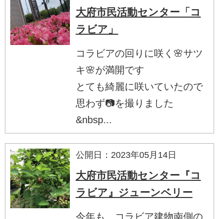
大府市民活動センター「コ
ラビア」
コラビアの回りに咲く🌸サツ
キ🌸が満開です
とても綺麗に咲いていたので
思わず📷を撮りました
&nbsp...
公開日：2023年05月14日
大府市民活動センター『コ
ラビア』ジューンベリー
今年も、コラビア建物南側の