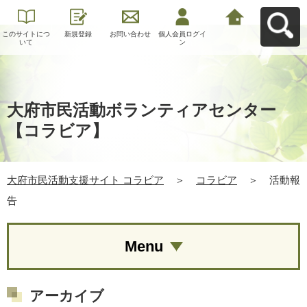
このサイトにつ
新規登録
お問い合わせ
個人会員ログイ
大府市民活動支
いて
ン
援サイト コラビ
アへ戻る
大府市民活動ボランティアセンター
【コラビア】
大府市民活動支援サイト コラビア
＞
コラビア
＞
活動報
告
Menu
アーカイブ