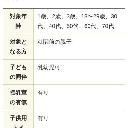
対象年
1歳、2歳、3歳、18〜29歳、30
齢
代、40代、50代、60代、70代
対象と
就園前の親子
なる方
子ども
乳幼児可
の同伴
授乳室
有り
の有無
子供用
有り
トイ