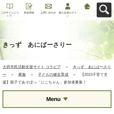
このサイトにつ
新規登録
お問い合わせ
個人会員ログイ
大府市民活動支
いて
ン
援サイト コラビ
アへ戻る
きっず あにばーさりー
大府市民活動支援サイト コラビア
＞
きっず あにばーさり
ー
＞
募集
＞
子どもの健全育成
＞
【2023子育て支
援】親子であそぼっ「にこちゃん」参加者募集！
Menu