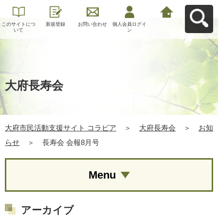
このサイトにつ
新規登録
お問い合わせ
個人会員ログイ
大府市民活動支
いて
ン
援サイト コラビ
アへ戻る
大府長寿会
大府市民活動支援サイト コラビア
＞
大府長寿会
＞
お知
らせ
＞
長寿会 会報8月号
Menu
アーカイブ