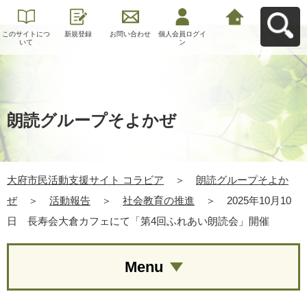
このサイトにつ
新規登録
お問い合わせ
個人会員ログイ
大府市民活動支
いて
ン
援サイト コラビ
アへ戻る
朗読グループそよかぜ
大府市民活動支援サイト コラビア
＞
朗読グループそよか
ぜ
＞
活動報告
＞
社会教育の推進
＞
2025年10月10
日 長寿会大倉カフェにて「第4回ふれあい朗読会」開催
Menu