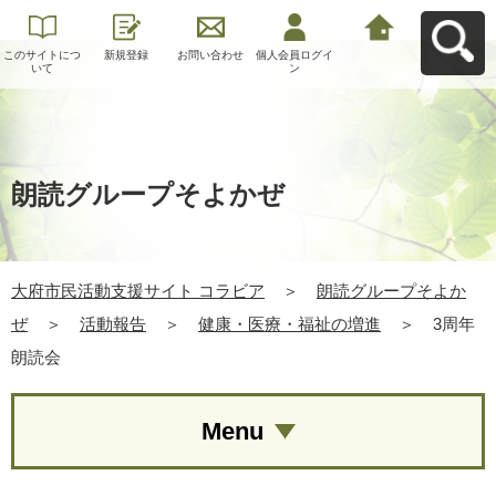
このサイトにつ
新規登録
お問い合わせ
個人会員ログイ
大府市民活動支
いて
ン
援サイト コラビ
アへ戻る
朗読グループそよかぜ
大府市民活動支援サイト コラビア
＞
朗読グループそよか
ぜ
＞
活動報告
＞
健康・医療・福祉の増進
＞
3周年
朗読会
Menu