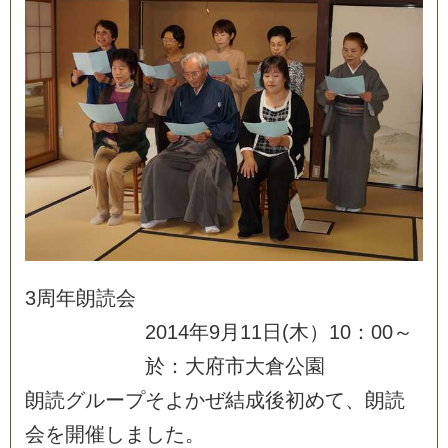
3
周
年
朗
読
会
2
0
1
4
年
9
月
1
1
日
(
木
）
1
0
：
0
0
～
於
：
大
府
市
大
倉
公
園
朗
読
グ
ル
ー
プ
そ
よ
か
ぜ
結
成
後
初
め
て
、
朗
読
会
を
開
催
し
ま
し
た
。