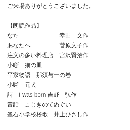
ご
来
場
あ
り
が
と
う
ご
ざ
い
ま
し
た
。
【
朗
読
作
品
】
な
た
幸
田
文
作
あ
な
た
へ
菅
原
文
子
作
注
文
の
多
い
料
理
店
宮
沢
賢
治
作
小
噺
猫
の
皿
平
家
物
語
那
須
与
一
の
巻
小
噺
元
犬
詩
I
w
a
s
b
o
r
n
吉
野
弘
作
昔
話
こ
じ
き
の
て
ぬ
ぐ
い
釜
石
小
学
校
校
歌
井
上
ひ
さ
し
作