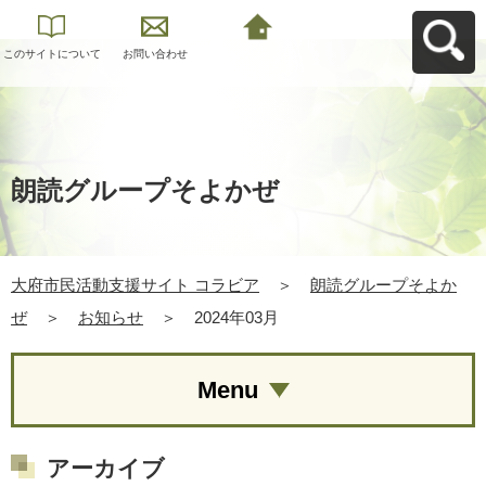
このサイトについて
お問い合わせ
大府市民活動支援サ
イト コラビアへ戻る
朗読グループそよかぜ
大府市民活動支援サイト コラビア
＞
朗読グループそよか
ぜ
＞
お知らせ
＞
2024年03月
Menu
アーカイブ