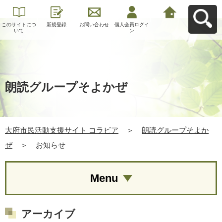
このサイトにつ
新規登録
お問い合わせ
個人会員ログイ
大府市民活動支
いて
ン
援サイト コラビ
アへ戻る
朗読グループそよかぜ
大府市民活動支援サイト コラビア
＞
朗読グループそよか
ぜ
＞
お知らせ
Menu
アーカイブ