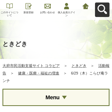
このサイトにつ
新規登録
お問い合わせ
個人会員ログイ
大府市民活動支
いて
ン
援サイト コラビ
アへ戻る
ときどき
大府市民活動支援サイト コラビア
＞
ときどき
＞
活動報
告
＞
健康・医療・福祉の増進
＞
6/29（木）こらび庵ラ
ンチ
Menu