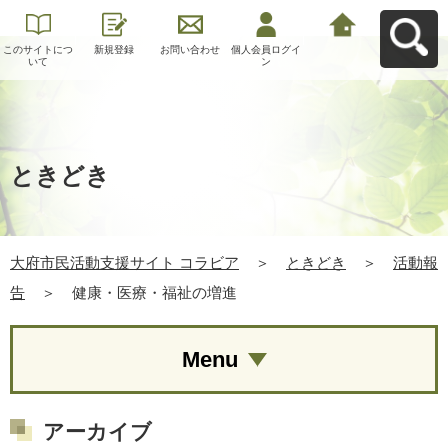
このサイトにつ
新規登録
お問い合わせ
個人会員ログイ
大府市民活動支
いて
ン
援サイト コラビ
アへ戻る
ときどき
大府市民活動支援サイト コラビア
＞
ときどき
＞
活動報
告
＞
健康・医療・福祉の増進
Menu
アーカイブ