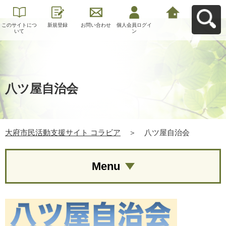
このサイトにつ
新規登録
お問い合わせ
個人会員ログイ
大府市民活動支
いて
ン
援サイト コラビ
アへ戻る
八ツ屋自治会
大府市民活動支援サイト コラビア
＞
八ツ屋自治会
Menu