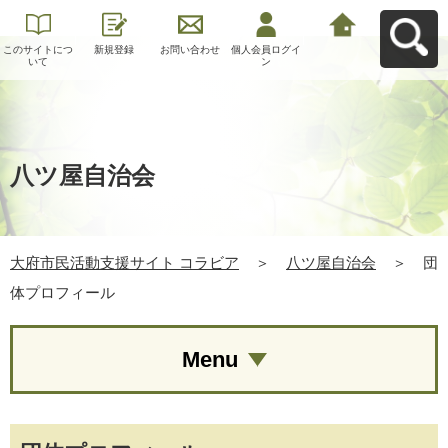
このサイトにつ
新規登録
お問い合わせ
個人会員ログイ
大府市民活動支
いて
ン
援サイト コラビ
アへ戻る
八ツ屋自治会
大府市民活動支援サイト コラビア
＞
八ツ屋自治会
＞
団
体プロフィール
Menu