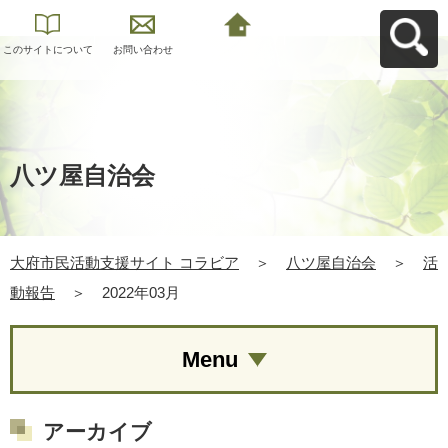
このサイトについて
お問い合わせ
大府市民活動支援サ
イト コラビアへ戻る
八ツ屋自治会
大府市民活動支援サイト コラビア
＞
八ツ屋自治会
＞
活
動報告
＞
2022年03月
Menu
アーカイブ