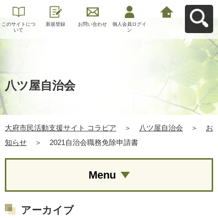
このサイトにつ
新規登録
お問い合わせ
個人会員ログイ
大府市民活動支
いて
ン
援サイト コラビ
アへ戻る
八ツ屋自治会
大府市民活動支援サイト コラビア
＞
八ツ屋自治会
＞
お
知らせ
＞
2021自治会職務免除申請書
Menu
アーカイブ