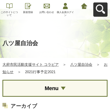
このサイトにつ
新規登録
お問い合わせ
個人会員ログイ
大府市民活動支
いて
ン
援サイト コラビ
アへ戻る
八ツ屋自治会
大府市民活動支援サイト コラビア
＞
八ツ屋自治会
＞
お
知らせ
＞
2021行事予定2021
Menu
アーカイブ