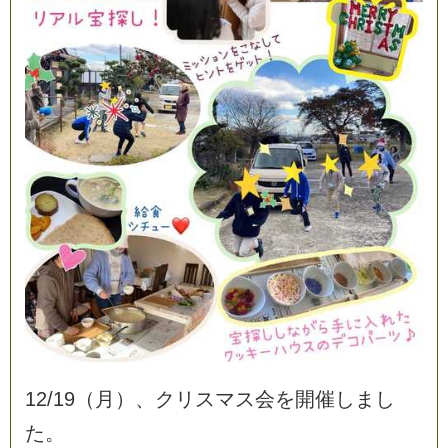
1
2
/
1
9
（
月
）
、
ク
リ
ス
マ
ス
会
を
開
催
し
ま
し
た
。