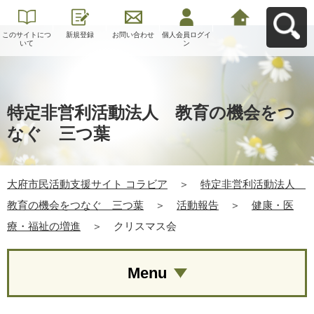
このサイトにつ
新規登録
お問い合わせ
個人会員ログイ
大府市民活動支
いて
ン
援サイト コラビ
アへ戻る
特定非営利活動法人 教育の機会をつ
なぐ 三つ葉
大府市民活動支援サイト コラビア
＞
特定非営利活動法人
教育の機会をつなぐ 三つ葉
＞
活動報告
＞
健康・医
療・福祉の増進
＞
クリスマス会
Menu