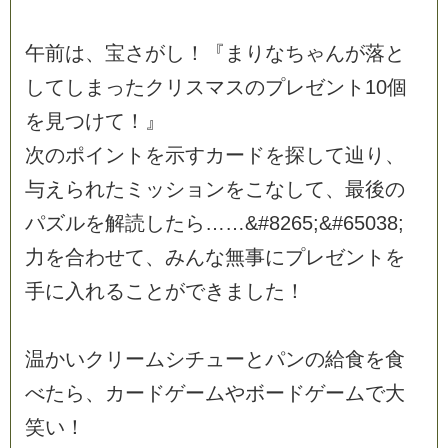
午
前
は
、
宝
さ
が
し
！
『
ま
り
な
ち
ゃ
ん
が
落
と
し
て
し
ま
っ
た
ク
リ
ス
マ
ス
の
プ
レ
ゼ
ン
ト
1
0
個
を
見
つ
け
て
！
』
次
の
ポ
イ
ン
ト
を
示
す
カ
ー
ド
を
探
し
て
辿
り
、
与
え
ら
れ
た
ミ
ッ
シ
ョ
ン
を
こ
な
し
て
、
最
後
の
パ
ズ
ル
を
解
読
し
た
ら
…
…
&
#
8
2
6
5
;
&
#
6
5
0
3
8
;
力
を
合
わ
せ
て
、
み
ん
な
無
事
に
プ
レ
ゼ
ン
ト
を
手
に
入
れ
る
こ
と
が
で
き
ま
し
た
！
温
か
い
ク
リ
ー
ム
シ
チ
ュ
ー
と
パ
ン
の
給
食
を
食
べ
た
ら
、
カ
ー
ド
ゲ
ー
ム
や
ボ
ー
ド
ゲ
ー
ム
で
大
笑
い
！