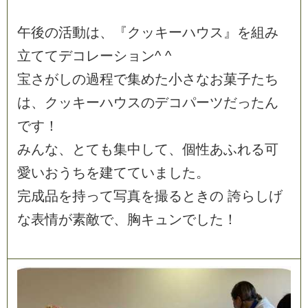
午
後
の
活
動
は
、
『
ク
ッ
キ
ー
ハ
ウ
ス
』
を
組
み
立
て
て
デ
コ
レ
ー
シ
ョ
ン
^
^
宝
さ
が
し
の
過
程
で
集
め
た
小
さ
な
お
菓
子
た
ち
は
、
ク
ッ
キ
ー
ハ
ウ
ス
の
デ
コ
パ
ー
ツ
だ
っ
た
ん
で
す
！
み
ん
な
、
と
て
も
集
中
し
て
、
個
性
あ
ふ
れ
る
可
愛
い
お
う
ち
を
建
て
て
い
ま
し
た
。
完
成
品
を
持
っ
て
写
真
を
撮
る
と
き
の
誇
ら
し
げ
な
表
情
が
素
敵
で
、
胸
キ
ュ
ン
で
し
た
！