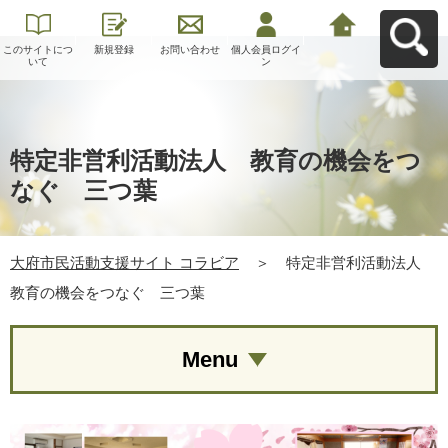
このサイトにつ
新規登録
お問い合わせ
個人会員ログイ
大府市民活動支
いて
ン
援サイト コラビ
アへ戻る
特定非営利活動法人 教育の機会をつ
なぐ 三つ葉
大府市民活動支援サイト コラビア
＞
特定非営利活動法人
教育の機会をつなぐ 三つ葉
Menu