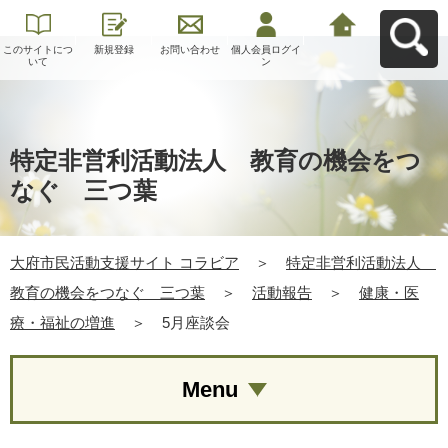
このサイトにつ
新規登録
お問い合わせ
個人会員ログイ
大府市民活動支
いて
ン
援サイト コラビ
アへ戻る
特定非営利活動法人 教育の機会をつ
なぐ 三つ葉
大府市民活動支援サイト コラビア
＞
特定非営利活動法人
教育の機会をつなぐ 三つ葉
＞
活動報告
＞
健康・医
療・福祉の増進
＞
5月座談会
Menu