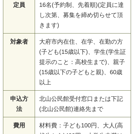
定員
1
6
名
(
予
約
制
、
先
着
順
)
(
定
員
に
達
し
次
第
、
募
集
を
締
め
切
ら
せ
て
頂
き
ま
す
)
対象者
大
府
市
内
在
住
、
在
学
、
在
勤
の
方
(
子
ど
も
(
1
5
歳
以
下
)
、
学
生
(
学
生
証
提
示
の
こ
と
：
高
校
生
ま
で
)
、
親
子
(
1
5
歳
以
下
の
子
ど
も
と
親
)
、
6
0
歳
以
上
申込方
北
山
公
民
館
受
付
窓
口
ま
た
は
下
記
法
(
北
山
公
民
館
)
連
絡
先
ま
で
費用
材
料
費
：
子
ど
も
1
0
0
円
、
大
人
(
高