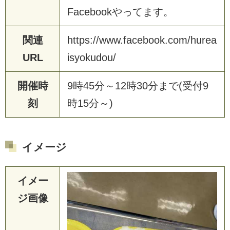
F
a
c
e
b
o
o
k
や
っ
て
ま
す
。
関連
h
t
t
p
s
:
/
/
w
w
w
.
f
a
c
e
b
o
o
k
.
c
o
m
/
h
u
r
e
a
URL
i
s
y
o
k
u
d
o
u
/
開催時
9
時
4
5
分
～
1
2
時
3
0
分
ま
で
(
受
付
9
刻
時
1
5
分
～
)
イメージ
イメー
ジ画像