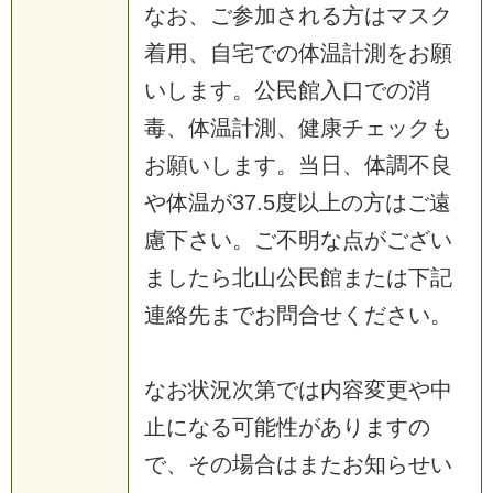
な
お
、
ご
参
加
さ
れ
る
方
は
マ
ス
ク
着
用
、
自
宅
で
の
体
温
計
測
を
お
願
い
し
ま
す
。
公
民
館
入
口
で
の
消
毒
、
体
温
計
測
、
健
康
チ
ェ
ッ
ク
も
お
願
い
し
ま
す
。
当
日
、
体
調
不
良
や
体
温
が
3
7
.
5
度
以
上
の
方
は
ご
遠
慮
下
さ
い
。
ご
不
明
な
点
が
ご
ざ
い
ま
し
た
ら
北
山
公
民
館
ま
た
は
下
記
連
絡
先
ま
で
お
問
合
せ
く
だ
さ
い
。
な
お
状
況
次
第
で
は
内
容
変
更
や
中
止
に
な
る
可
能
性
が
あ
り
ま
す
の
で
、
そ
の
場
合
は
ま
た
お
知
ら
せ
い