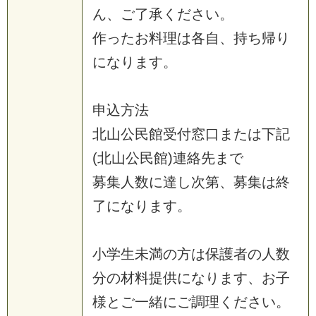
ん
、
ご
了
承
く
だ
さ
い
。
作
っ
た
お
料
理
は
各
自
、
持
ち
帰
り
に
な
り
ま
す
。
申
込
方
法
北
山
公
民
館
受
付
窓
口
ま
た
は
下
記
(
北
山
公
民
館
)
連
絡
先
ま
で
募
集
人
数
に
達
し
次
第
、
募
集
は
終
了
に
な
り
ま
す
。
小
学
生
未
満
の
方
は
保
護
者
の
人
数
分
の
材
料
提
供
に
な
り
ま
す
、
お
子
様
と
ご
一
緒
に
ご
調
理
く
だ
さ
い
。