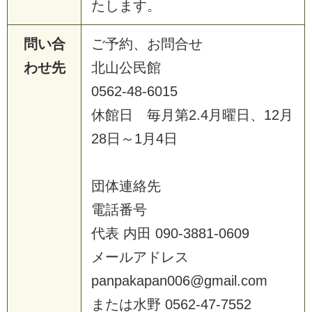
た
し
ま
す
。
問い合
ご
予
約
、
お
問
合
せ
わせ先
北
山
公
民
館
0
5
6
2
-
4
8
-
6
0
1
5
休
館
日
毎
月
第
2
.
4
月
曜
日
、
1
2
月
2
8
日
～
1
月
4
日
団
体
連
絡
先
電
話
番
号
代
表
内
田
0
9
0
-
3
8
8
1
-
0
6
0
9
メ
ー
ル
ア
ド
レ
ス
p
a
n
p
a
k
a
p
a
n
0
0
6
@
g
m
a
i
l
.
c
o
m
ま
た
は
水
野
0
5
6
2
-
4
7
-
7
5
5
2