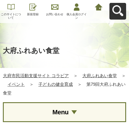
このサイトにつ
新規登録
お問い合わせ
個人会員ログイ
大府市民活動支
いて
ン
援サイト コラビ
アへ戻る
大府ふれあい食堂
大府市民活動支援サイト コラビア
＞
大府ふれあい食堂
＞
イベント
＞
子どもの健全育成
＞
第79回大府ふれあい
食堂
Menu