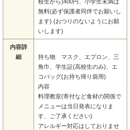
校
生
か
ら
)
4
0
0
円
、
小
学
生
未
満
は
無
料
(
必
ず
保
護
者
同
伴
で
お
願
い
し
ま
す
)
(
お
つ
り
の
な
い
よ
う
に
お
願
い
し
ま
す
)
内容詳
細
持
ち
物
マ
ス
ク
、
エ
プ
ロ
ン
、
三
角
巾
、
学
生
証
(
高
校
生
の
み
)
、
エ
コ
バ
ッ
グ
(
お
持
ち
帰
り
袋
用
)
内
容
料
理
教
室
(
寄
付
な
ど
食
材
の
関
係
で
メ
ニ
ュ
ー
は
当
日
発
表
に
な
り
ま
す
、
ご
了
承
く
だ
さ
い
)
ア
レ
ル
ギ
ー
対
応
は
し
て
お
り
ま
せ