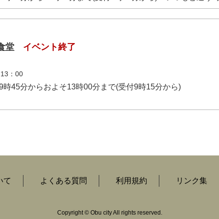
食堂
イベント終了
3：00
午前9時45分からおよそ13時00分まで(受付9時15分から)
いて
よくある質問
利用規約
リンク集
Copyright
©
Obu city All rights reserved.