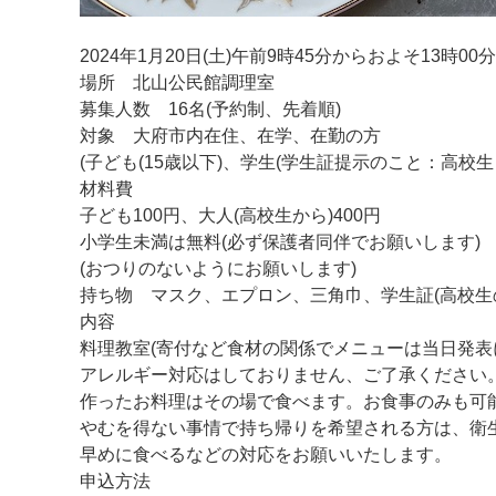
2024年1月20日(土)午前9時45分からおよそ13時00
場所 北山公民館調理室
募集人数 16名(予約制、先着順)
対象 大府市内在住、在学、在勤の方
(子ども(15歳以下)、学生(学生証提示のこと：高校生
材料費
子ども100円、大人(高校生から)400円
小学生未満は無料(必ず保護者同伴でお願いします)
(おつりのないようにお願いします)
持ち物 マスク、エプロン、三角巾、学生証(高校生
内容
料理教室(寄付など食材の関係でメニューは当日発表
アレルギー対応はしておりません、ご了承ください
作ったお料理はその場で食べます。お食事のみも可
やむを得ない事情で持ち帰りを希望される方は、衛
早めに食べるなどの対応をお願いいたします。
申込方法