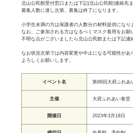
北山公民館受付窓口または下記(北山公民館)連絡先
募集人数に達し次第、募集は終了になります。
小学生未満の方は保護者の人数分の材料提供になり
なお、ご参加される方はなるべくマスク着用をお願い
不明な点がございましたら北山公民館または下記連絡
なお状況次第では内容変更や中止になる可能性があ
よろしくお願いします。
イベント名
第88回大府ふれあ
主催
大
府
ふ
れ
あ
い
食
堂
開催日
2
0
2
3
年
3
月
1
8
日
締切日
先
着
順
、
予
約
制