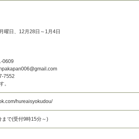
月
曜
日
、
1
2
月
2
8
日
～
1
月
4
日
1
-
0
6
0
9
n
p
a
k
a
p
a
n
0
0
6
@
g
m
a
i
l
.
c
o
m
7
-
7
5
5
2
す
。
o
k
.
c
o
m
/
h
u
r
e
a
i
s
y
o
k
u
d
o
u
/
分
ま
で
(
受
付
9
時
1
5
分
～
)