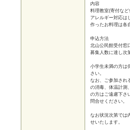
内
容
料
理
教
室
(
寄
付
な
ど
ア
レ
ル
ギ
ー
対
応
は
作
っ
た
お
料
理
は
各
申
込
方
法
北
山
公
民
館
受
付
窓
募
集
人
数
に
達
し
次
小
学
生
未
満
の
方
は
さ
い
。
な
お
、
ご
参
加
さ
れ
の
消
毒
、
体
温
計
測
の
方
は
ご
遠
慮
下
さ
問
合
せ
く
だ
さ
い
。
な
お
状
況
次
第
で
は
せ
い
た
し
ま
す
。