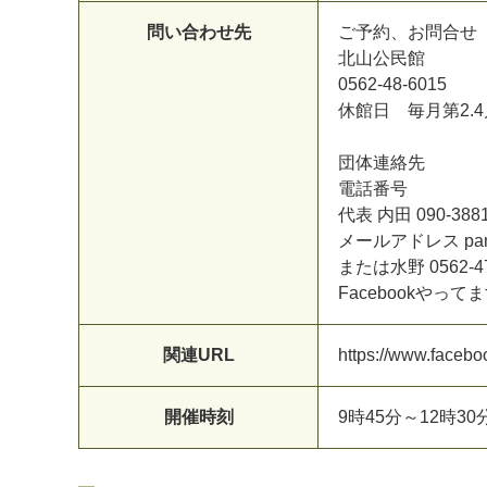
問い合わせ先
ご
予
約
、
お
問
合
せ
北
山
公
民
館
0
5
6
2
-
4
8
-
6
0
1
5
休
館
日
毎
月
第
2
.
4
団
体
連
絡
先
電
話
番
号
代
表
内
田
0
9
0
-
3
8
8
メ
ー
ル
ア
ド
レ
ス
p
a
ま
た
は
水
野
0
5
6
2
-
4
F
a
c
e
b
o
o
k
や
っ
て
ま
関連URL
h
t
t
p
s
:
/
/
w
w
w
.
f
a
c
e
b
o
開催時刻
9
時
4
5
分
～
1
2
時
3
0