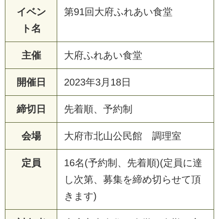
イベン
第91回大府ふれあい食堂
ト名
主催
大
府
ふ
れ
あ
い
食
堂
開催日
2
0
2
3
年
3
月
1
8
日
締切日
先
着
順
、
予
約
制
会場
大
府
市
北
山
公
民
館
調
理
室
定員
1
6
名
(
予
約
制
、
先
着
順
)
(
定
員
に
達
し
次
第
、
募
集
を
締
め
切
ら
せ
て
頂
き
ま
す
)