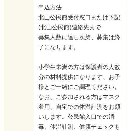
申
込
方
法
北
山
公
民
館
受
付
窓
口
ま
た
は
下
記
(
北
山
公
民
館
)
連
絡
先
ま
で
募
集
人
数
に
達
し
次
第
、
募
集
は
終
了
に
な
り
ま
す
。
小
学
生
未
満
の
方
は
保
護
者
の
人
数
分
の
材
料
提
供
に
な
り
ま
す
、
お
子
様
と
ご
一
緒
に
ご
調
理
く
だ
さ
い
。
な
お
、
ご
参
加
さ
れ
る
方
は
マ
ス
ク
着
用
、
自
宅
で
の
体
温
計
測
を
お
願
い
し
ま
す
。
公
民
館
入
口
で
の
消
毒
、
体
温
計
測
、
健
康
チ
ェ
ッ
ク
も