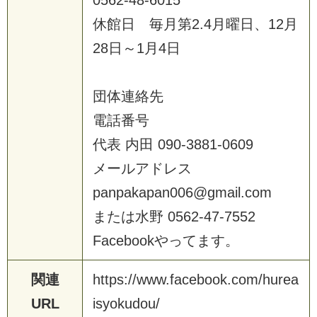
休
館
日
毎
月
第
2
.
4
月
曜
日
、
1
2
月
2
8
日
～
1
月
4
日
団
体
連
絡
先
電
話
番
号
代
表
内
田
0
9
0
-
3
8
8
1
-
0
6
0
9
メ
ー
ル
ア
ド
レ
ス
p
a
n
p
a
k
a
p
a
n
0
0
6
@
g
m
a
i
l
.
c
o
m
ま
た
は
水
野
0
5
6
2
-
4
7
-
7
5
5
2
F
a
c
e
b
o
o
k
や
っ
て
ま
す
。
関連
h
t
t
p
s
:
/
/
w
w
w
.
f
a
c
e
b
o
o
k
.
c
o
m
/
h
u
r
e
a
URL
i
s
y
o
k
u
d
o
u
/