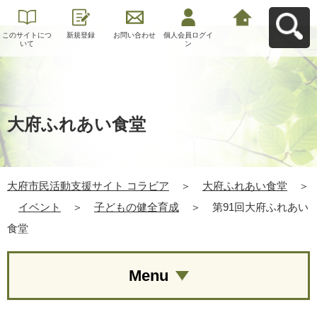
このサイトにつ
新規登録
お問い合わせ
個人会員ログイ
大府市民活動支
いて
ン
援サイト コラビ
アへ戻る
大府ふれあい食堂
大府市民活動支援サイト コラビア
＞
大府ふれあい食堂
＞
イベント
＞
子どもの健全育成
＞
第91回大府ふれあい
食堂
Menu