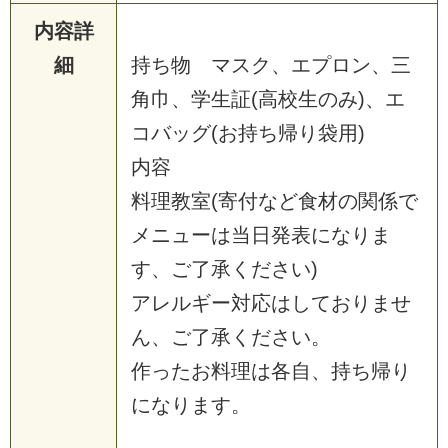
内容詳
細
持
ち
物
マ
ス
ク
、
エ
プ
ロ
ン
、
三
角
巾
、
学
生
証
(
高
校
生
の
み
)
、
エ
コ
バ
ッ
グ
(
お
持
ち
帰
り
袋
用
)
内
容
料
理
教
室
(
寄
付
な
ど
食
材
の
関
係
で
メ
ニ
ュ
ー
は
当
日
発
表
に
な
り
ま
す
、
ご
了
承
く
だ
さ
い
)
ア
レ
ル
ギ
ー
対
応
は
し
て
お
り
ま
せ
ん
、
ご
了
承
く
だ
さ
い
。
作
っ
た
お
料
理
は
各
自
、
持
ち
帰
り
に
な
り
ま
す
。