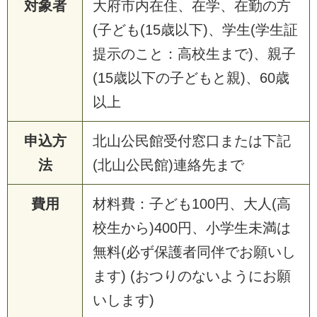
対象者
大
府
市
内
在
住
、
在
学
、
在
勤
の
方
(
子
ど
も
(
1
5
歳
以
下
)
、
学
生
(
学
生
証
提
示
の
こ
と
：
高
校
生
ま
で
)
、
親
子
(
1
5
歳
以
下
の
子
ど
も
と
親
)
、
6
0
歳
以
上
申込方
北
山
公
民
館
受
付
窓
口
ま
た
は
下
記
法
(
北
山
公
民
館
)
連
絡
先
ま
で
費用
材
料
費
：
子
ど
も
1
0
0
円
、
大
人
(
高
校
生
か
ら
)
4
0
0
円
、
小
学
生
未
満
は
無
料
(
必
ず
保
護
者
同
伴
で
お
願
い
し
ま
す
)
(
お
つ
り
の
な
い
よ
う
に
お
願
い
し
ま
す
)