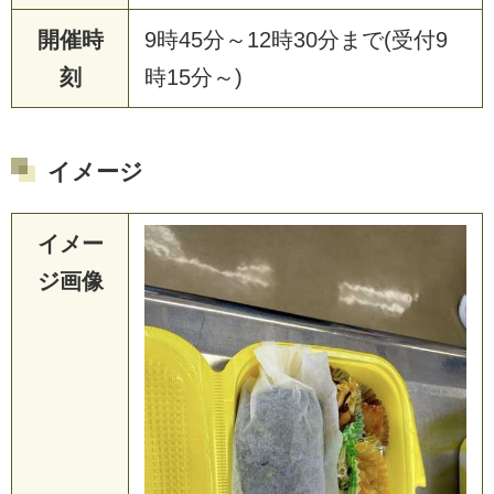
開催時
9
時
4
5
分
～
1
2
時
3
0
分
ま
で
(
受
付
9
刻
時
1
5
分
～
)
イメージ
イメー
ジ画像