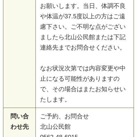
お
願
い
し
ま
す
。
当
日
、
体
調
不
良
や
体
温
が
3
7
.
5
度
以
上
の
方
は
ご
遠
慮
下
さ
い
。
ご
不
明
な
点
が
ご
ざ
い
ま
し
た
ら
北
山
公
民
館
ま
た
は
下
記
連
絡
先
ま
で
お
問
合
せ
く
だ
さ
い
。
な
お
状
況
次
第
で
は
内
容
変
更
や
中
止
に
な
る
可
能
性
が
あ
り
ま
す
の
で
、
そ
の
場
合
は
ま
た
お
知
ら
せ
い
た
し
ま
す
。
問い合
ご
予
約
、
お
問
合
せ
わせ先
北
山
公
民
館
0
5
6
2
-
4
8
-
6
0
1
5