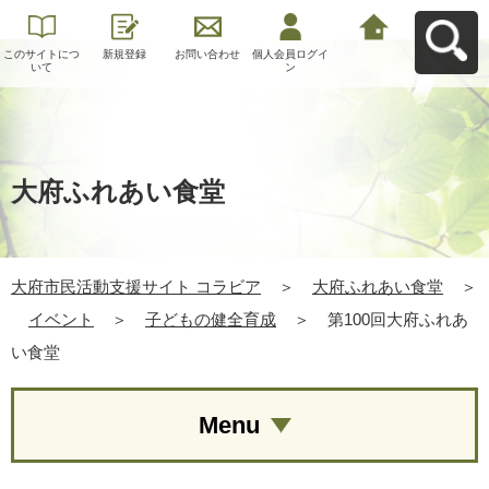
このサイトにつ
新規登録
お問い合わせ
個人会員ログイ
大府市民活動支
いて
ン
援サイト コラビ
アへ戻る
大府ふれあい食堂
大府市民活動支援サイト コラビア
＞
大府ふれあい食堂
＞
イベント
＞
子どもの健全育成
＞
第100回大府ふれあ
い食堂
Menu