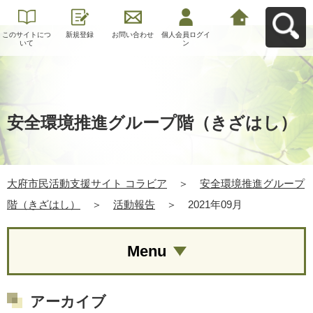
このサイトにつ
新規登録
お問い合わせ
個人会員ログイ
大府市民活動支
いて
ン
援サイト コラビ
アへ戻る
安全環境推進グループ階（きざはし）
大府市民活動支援サイト コラビア
＞
安全環境推進グループ
階（きざはし）
＞
活動報告
＞
2021年09月
Menu
アーカイブ