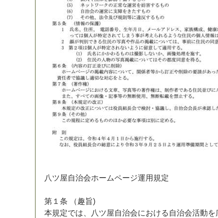
八
ツ
屋
自
治
会
ホ
ー
ム
ペ
ー
ジ
運
用
規
定
第
１
条
（
趣
旨
)
本
規
定
で
は
、
八
ツ
屋
自
治
会
に
お
け
る
自
治
会
活
動
を