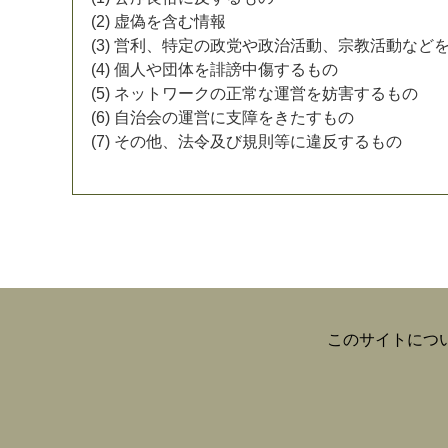
(
2
)
虚
偽
を
含
む
情
報
(
3
)
営
利
、
特
定
の
政
党
や
政
治
活
動
、
宗
教
活
動
な
ど
(
4
)
個
人
や
団
体
を
誹
謗
中
傷
す
る
も
の
(
5
)
ネ
ッ
ト
ワ
ー
ク
の
正
常
な
運
営
を
妨
害
す
る
も
の
(
6
)
自
治
会
の
運
営
に
支
障
を
き
た
す
も
の
(
7
)
そ
の
他
、
法
令
及
び
規
則
等
に
違
反
す
る
も
の
このサイトにつ