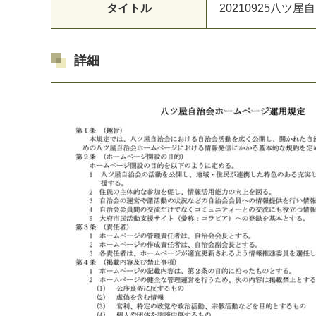
タイトル
2
0
2
1
0
9
2
5
八
ツ
屋
自
詳細
マイメディア検索