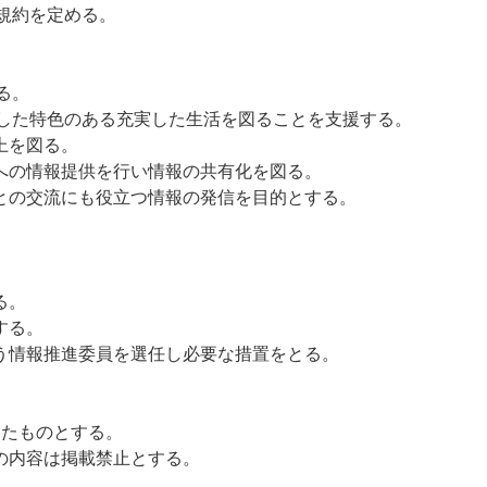
規
約
を
定
め
る
。
る
。
し
た
特
色
の
あ
る
充
実
し
た
生
活
を
図
る
こ
と
を
支
援
す
る
。
上
を
図
る
。
へ
の
情
報
提
供
を
行
い
情
報
の
共
有
化
を
図
る
。
と
の
交
流
に
も
役
立
つ
情
報
の
発
信
を
目
的
と
す
る
。
。
る
。
す
る
。
う
情
報
推
進
委
員
を
選
任
し
必
要
な
措
置
を
と
る
。
っ
た
も
の
と
す
る
。
の
内
容
は
掲
載
禁
止
と
す
る
。