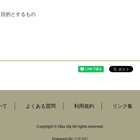
を
目
的
と
す
る
も
の
いて
よくある質問
利用規約
リンク集
Copyright
©
Obu city All rights reserved.
Powered By
元気365