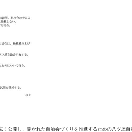
広
く
公
開
し
、
開
か
れ
た
自
治
会
づ
く
り
を
推
進
す
る
た
め
の
八
ツ
屋
自