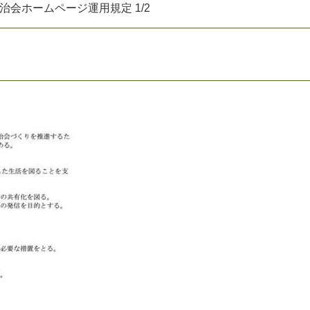
治
会
ホ
ー
ム
ペ
ー
ジ
運
用
規
定
1
/
2