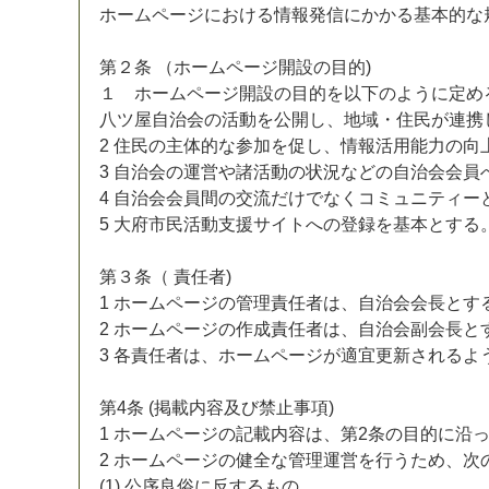
ホ
ー
ム
ペ
ー
ジ
に
お
け
る
情
報
発
信
に
か
か
る
基
本
的
な
第
２
条
（
ホ
ー
ム
ペ
ー
ジ
開
設
の
目
的
)
１
ホ
ー
ム
ペ
ー
ジ
開
設
の
目
的
を
以
下
の
よ
う
に
定
め
八
ツ
屋
自
治
会
の
活
動
を
公
開
し
、
地
域
・
住
民
が
連
携
2
住
民
の
主
体
的
な
参
加
を
促
し
、
情
報
活
用
能
力
の
向
3
自
治
会
の
運
営
や
諸
活
動
の
状
況
な
ど
の
自
治
会
会
員
4
自
治
会
会
員
間
の
交
流
だ
け
で
な
く
コ
ミ
ュ
ニ
テ
ィ
ー
5
大
府
市
民
活
動
支
援
サ
イ
ト
へ
の
登
録
を
基
本
と
す
る
第
３
条
（
責
任
者
)
1
ホ
ー
ム
ペ
ー
ジ
の
管
理
責
任
者
は
、
自
治
会
会
長
と
す
2
ホ
ー
ム
ペ
ー
ジ
の
作
成
責
任
者
は
、
自
治
会
副
会
長
と
3
各
責
任
者
は
、
ホ
ー
ム
ペ
ー
ジ
が
適
宜
更
新
さ
れ
る
よ
第
4
条
(
掲
載
内
容
及
び
禁
止
事
項
)
1
ホ
ー
ム
ペ
ー
ジ
の
記
載
内
容
は
、
第
2
条
の
目
的
に
沿
2
ホ
ー
ム
ペ
ー
ジ
の
健
全
な
管
理
運
営
を
行
う
た
め
、
次
(
1
)
公
序
良
俗
に
反
す
る
も
の