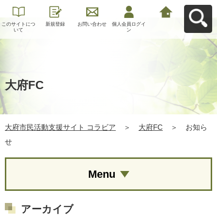
このサイトにつ
新規登録
お問い合わせ
個人会員ログイ
大府市民活動支
いて
ン
援サイト コラビ
アへ戻る
大府FC
大府市民活動支援サイト コラビア
＞
大府FC
＞
お知ら
せ
Menu
アーカイブ