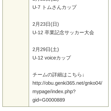
U
-
7
ト
ム
さ
ん
カ
ッ
プ
2
月
2
3
日
(
日
)
U
-
1
2
卒
業
記
念
サ
ッ
カ
ー
大
会
2
月
2
9
日
(
土
)
U
-
1
2
v
o
i
c
e
カ
ッ
プ
チ
ー
ム
の
詳
細
は
こ
ち
ら
↓
h
t
t
p
:
/
/
o
b
u
.
g
e
n
k
i
3
6
5
.
n
e
t
/
g
n
k
o
0
4
/
m
y
p
a
g
e
/
i
n
d
e
x
.
p
h
p
?
g
i
d
=
G
0
0
0
0
8
8
9