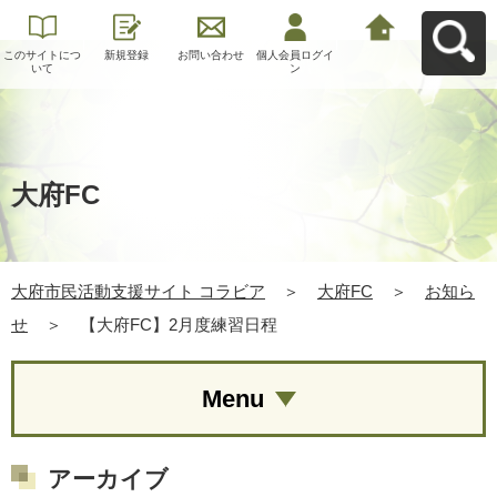
このサイトにつ
新規登録
お問い合わせ
個人会員ログイ
大府市民活動支
いて
ン
援サイト コラビ
アへ戻る
大府FC
大府市民活動支援サイト コラビア
＞
大府FC
＞
お知ら
せ
＞
【大府FC】2月度練習日程
Menu
アーカイブ