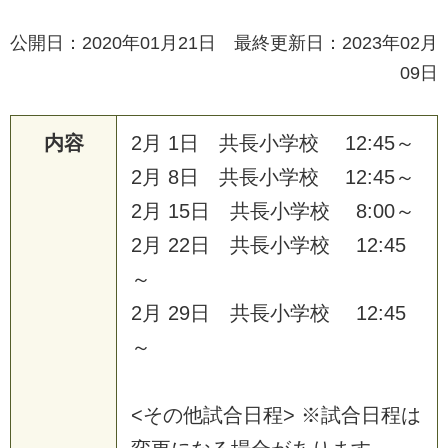
公開日：2020年01月21日 最終更新日：2023年02月
09日
内容
2
月
1
日
共
長
小
学
校
1
2
:
4
5
～
2
月
8
日
共
長
小
学
校
1
2
:
4
5
～
2
月
1
5
日
共
長
小
学
校
8
:
0
0
～
2
月
2
2
日
共
長
小
学
校
1
2
:
4
5
～
2
月
2
9
日
共
長
小
学
校
1
2
:
4
5
～
<
そ
の
他
試
合
日
程
>
※
試
合
日
程
は