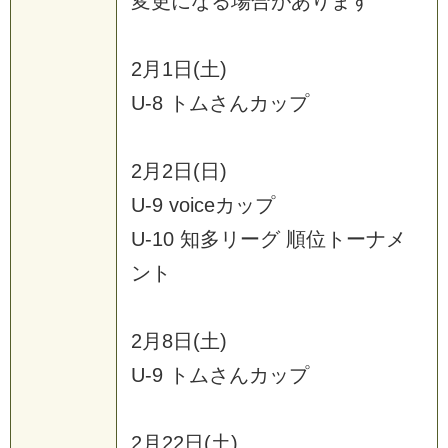
変
更
に
な
る
場
合
が
あ
り
ま
す
2
月
1
日
(
土
)
U
-
8
ト
ム
さ
ん
カ
ッ
プ
2
月
2
日
(
日
)
U
-
9
v
o
i
c
e
カ
ッ
プ
U
-
1
0
知
多
リ
ー
グ
順
位
ト
ー
ナ
メ
ン
ト
2
月
8
日
(
土
)
U
-
9
ト
ム
さ
ん
カ
ッ
プ
2
月
2
2
日
(
土
)