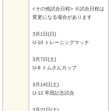
<
そ
の
他
試
合
日
程
>
※
試
合
日
程
は
変
更
に
な
る
場
合
が
あ
り
ま
す
3
月
1
日
(
日
)
U
-
1
0
ト
レ
ー
ニ
ン
グ
マ
ッ
チ
3
月
7
日
(
土
)
U
-
8
ト
ム
さ
ん
カ
ッ
プ
3
月
1
4
日
(
土
)
U
-
1
2
卒
団
記
念
試
合
3
月
2
1
日
(
土
)