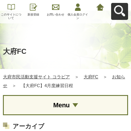
このサイトにつ
新規登録
お問い合わせ
個人会員ログイ
大府市民活動支
いて
ン
援サイト コラビ
アへ戻る
大府FC
大府市民活動支援サイト コラビア
＞
大府FC
＞
お知ら
せ
＞
【大府FC】4月度練習日程
Menu
アーカイブ