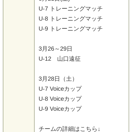
U
-
7
ト
レ
ー
ニ
ン
グ
マ
ッ
チ
U
-
8
ト
レ
ー
ニ
ン
グ
マ
ッ
チ
U
-
9
ト
レ
ー
ニ
ン
グ
マ
ッ
チ
3
月
2
6
～
2
9
日
U
-
1
2
山
口
遠
征
3
月
2
8
日
（
土
）
U
-
7
V
o
i
c
e
カ
ッ
プ
U
-
8
V
o
i
c
e
カ
ッ
プ
U
-
9
V
o
i
c
e
カ
ッ
プ
チ
ー
ム
の
詳
細
は
こ
ち
ら
↓