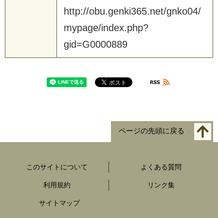
h
t
t
p
:
/
/
o
b
u
.
g
e
n
k
i
3
6
5
.
n
e
t
/
g
n
k
o
0
4
/
m
y
p
a
g
e
/
i
n
d
e
x
.
p
h
p
?
g
i
d
=
G
0
0
0
0
8
8
9
ページの先頭に戻る
このサイトについて
よくある質問
利用規約
リンク集
サイトマップ