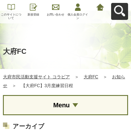
このサイトにつ
新規登録
お問い合わせ
個人会員ログイ
大府市民活動支
いて
ン
援サイト コラビ
アへ戻る
大府FC
大府市民活動支援サイト コラビア
＞
大府FC
＞
お知ら
せ
＞
【大府FC】3月度練習日程
Menu
アーカイブ