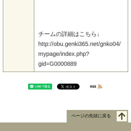
チ
ー
ム
の
詳
細
は
こ
ち
ら
↓
h
t
t
p
:
/
/
o
b
u
.
g
e
n
k
i
3
6
5
.
n
e
t
/
g
n
k
o
0
4
/
m
y
p
a
g
e
/
i
n
d
e
x
.
p
h
p
?
g
i
d
=
G
0
0
0
0
8
8
9
ページの先頭に戻る