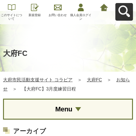
このサイトにつ
新規登録
お問い合わせ
個人会員ログイ
大府市民活動支
いて
ン
援サイト コラビ
アへ戻る
大府FC
大府市民活動支援サイト コラビア
＞
大府FC
＞
お知ら
せ
＞
【大府FC】3月度練習日程
Menu
アーカイブ