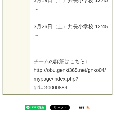
3
月
1
9
日
（
土
）
共
長
小
学
校
1
2
:
4
5
～
3
月
2
6
日
（
土
）
共
長
小
学
校
1
2
:
4
5
～
チ
ー
ム
の
詳
細
は
こ
ち
ら
↓
h
t
t
p
:
/
/
o
b
u
.
g
e
n
k
i
3
6
5
.
n
e
t
/
g
n
k
o
0
4
/
m
y
p
a
g
e
/
i
n
d
e
x
.
p
h
p
?
g
i
d
=
G
0
0
0
0
8
8
9