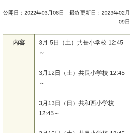
公開日：2022年03月08日 最終更新日：2023年02月
09日
内容
3
月
5
日
（
土
）
共
長
小
学
校
1
2
:
4
5
～
3
月
1
2
日
（
土
）
共
長
小
学
校
1
2
:
4
5
～
3
月
1
3
日
（
日
）
共
和
西
小
学
校
1
2
:
4
5
～