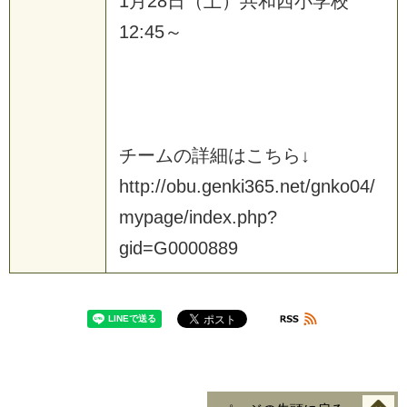
1
月
2
8
日
（
土
）
共
和
西
小
学
校
1
2
:
4
5
～
チ
ー
ム
の
詳
細
は
こ
ち
ら
↓
h
t
t
p
:
/
/
o
b
u
.
g
e
n
k
i
3
6
5
.
n
e
t
/
g
n
k
o
0
4
/
m
y
p
a
g
e
/
i
n
d
e
x
.
p
h
p
?
g
i
d
=
G
0
0
0
0
8
8
9