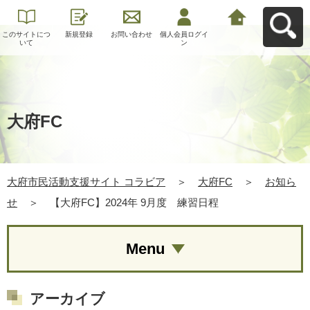
このサイトにつ
新規登録
お問い合わせ
個人会員ログイ
大府市民活動支
いて
ン
援サイト コラビ
アへ戻る
大府FC
大府市民活動支援サイト コラビア
＞
大府FC
＞
お知ら
せ
＞
【大府FC】2024年 9月度 練習日程
Menu
アーカイブ