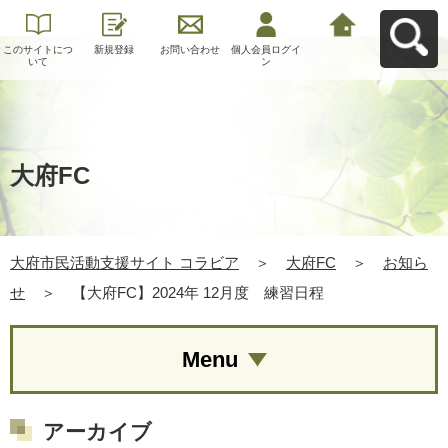
このサイトにつ
新規登録
お問い合わせ
個人会員ログイ
大府市民活動支
いて
ン
援サイト コラビ
アへ戻る
大府FC
大府市民活動支援サイト コラビア
＞
大府FC
＞
お知ら
せ
＞
【大府FC】2024年 12月度 練習日程
Menu
アーカイブ