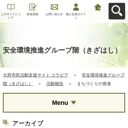
このサイトにつ
新規登録
お問い合わせ
個人会員ログイ
大府市民活動支
いて
ン
援サイト コラビ
アへ戻る
安全環境推進グループ階（きざはし）
大府市民活動支援サイト コラビア
＞
安全環境推進グループ
階（きざはし）
＞
活動報告
＞
まちづくりの推進
Menu
アーカイブ