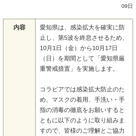
09日
内容
愛
知
県
は
、
感
染
拡
大
を
確
実
に
防
止
し
、
第
5
波
を
終
息
さ
せ
る
た
め
、
1
0
月
1
日
（
金
）
か
ら
1
0
月
1
7
日
（
日
）
を
期
間
と
し
て
「
愛
知
県
厳
重
警
戒
措
置
」
を
実
施
し
ま
す
。
コ
ラ
ビ
ア
で
は
感
染
拡
大
防
止
の
た
め
、
マ
ス
ク
の
着
用
、
手
洗
い
・
手
指
の
消
毒
の
徹
底
を
お
願
い
す
る
と
と
も
に
以
下
の
よ
う
に
取
り
組
み
ま
す
の
で
、
皆
様
の
ご
理
解
と
ご
協
力