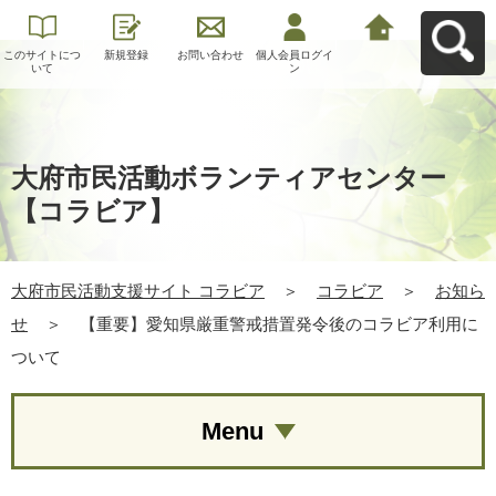
このサイトにつ
新規登録
お問い合わせ
個人会員ログイ
大府市民活動支
いて
ン
援サイト コラビ
アへ戻る
大府市民活動ボランティアセンター
【コラビア】
大府市民活動支援サイト コラビア
＞
コラビア
＞
お知ら
せ
＞
【重要】愛知県厳重警戒措置発令後のコラビア利用に
ついて
Menu