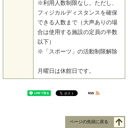
※
利
用
人
数
制
限
な
し
。
た
だ
し
、
フ
ィ
ジ
カ
ル
デ
ィ
ス
タ
ン
ス
を
確
保
で
き
る
人
数
ま
で
（
大
声
あ
り
の
場
合
は
使
用
す
る
施
設
の
定
員
の
半
数
以
下
）
※
「
ス
ポ
ー
ツ
」
の
活
動
制
限
解
除
月
曜
日
は
休
館
日
で
す
。
ページの先頭に戻る