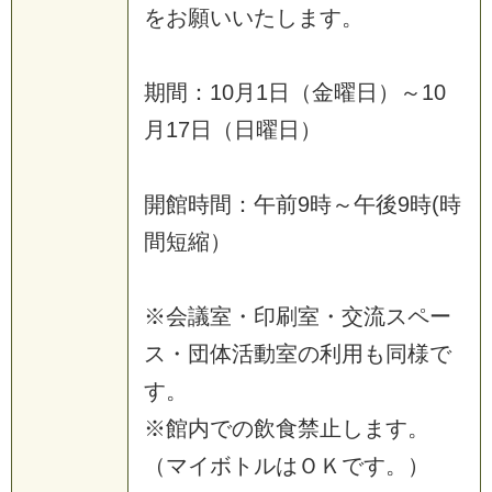
を
お
願
い
い
た
し
ま
す
。
期
間
：
1
0
月
1
日
（
金
曜
日
）
～
1
0
月
1
7
日
（
日
曜
日
）
開
館
時
間
：
午
前
9
時
～
午
後
9
時
(
時
間
短
縮
）
※
会
議
室
・
印
刷
室
・
交
流
ス
ペ
ー
ス
・
団
体
活
動
室
の
利
用
も
同
様
で
す
。
※
館
内
で
の
飲
食
禁
止
し
ま
す
。
（
マ
イ
ボ
ト
ル
は
Ｏ
Ｋ
で
す
。
）