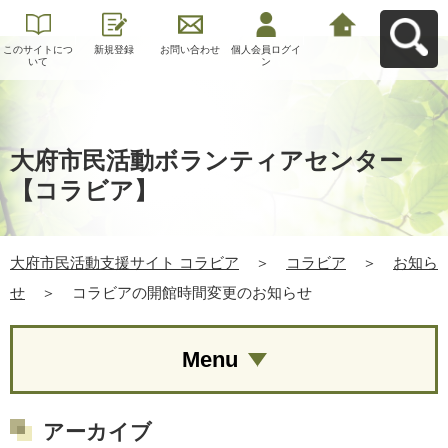
このサイトにつ
新規登録
お問い合わせ
個人会員ログイ
大府市民活動支
いて
ン
援サイト コラビ
アへ戻る
大府市民活動ボランティアセンター
【コラビア】
大府市民活動支援サイト コラビア
＞
コラビア
＞
お知ら
せ
＞
コラビアの開館時間変更のお知らせ
Menu
アーカイブ