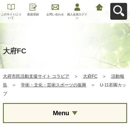
このサイトにつ
新規登録
お問い合わせ
個人会員ログイ
大府市民活動支
いて
ン
援サイト コラビ
アへ戻る
大府FC
大府市民活動支援サイト コラビア
＞
大府FC
＞
活動報
告
＞
学術・文化・芸術スポーツの振興
＞
U-11若園カッ
プ
Menu