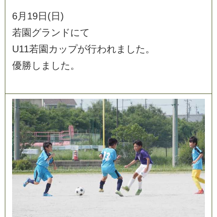
6
月
1
9
日
(
日
)
若
園
グ
ラ
ン
ド
に
て
U
1
1
若
園
カ
ッ
プ
が
行
わ
れ
ま
し
た
。
優
勝
し
ま
し
た
。