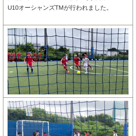
U
1
0
オ
ー
シ
ャ
ン
ズ
T
M
が
行
わ
れ
ま
し
た
。