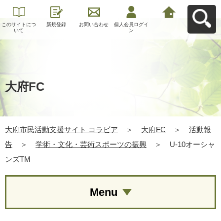
このサイトにつ
新規登録
お問い合わせ
個人会員ログイ
大府市民活動支
いて
ン
援サイト コラビ
アへ戻る
大府FC
大府市民活動支援サイト コラビア
＞
大府FC
＞
活動報
告
＞
学術・文化・芸術スポーツの振興
＞
U-10オーシャ
ンズTM
Menu