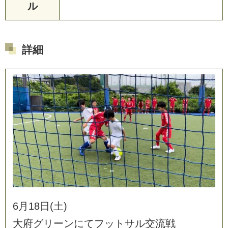
ル
詳細
6
月
1
8
日
(
土
)
大
府
グ
リ
ー
ン
に
て
フ
ッ
ト
サ
ル
交
流
戦