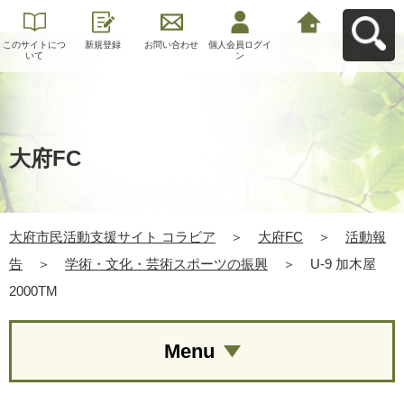
このサイトにつ
新規登録
お問い合わせ
個人会員ログイ
大府市民活動支
いて
ン
援サイト コラビ
アへ戻る
大府FC
大府市民活動支援サイト コラビア
＞
大府FC
＞
活動報
告
＞
学術・文化・芸術スポーツの振興
＞
U-9 加木屋
2000TM
Menu