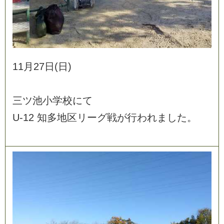
1
1
月
2
7
日
(
日
)
三
ツ
池
小
学
校
に
て
U
-
1
2
知
多
地
区
リ
ー
グ
戦
が
行
わ
れ
ま
し
た
。