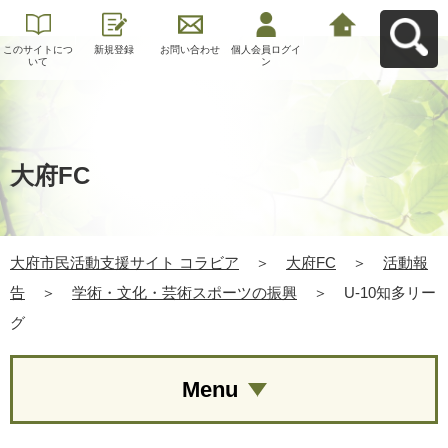
このサイトにつ
新規登録
お問い合わせ
個人会員ログイ
大府市民活動支
いて
ン
援サイト コラビ
アへ戻る
大府FC
大府市民活動支援サイト コラビア
＞
大府FC
＞
活動報
告
＞
学術・文化・芸術スポーツの振興
＞
U-10知多リー
グ
Menu