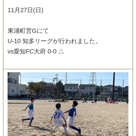
1
1
月
2
7
日
(
日
)
東
浦
町
営
G
に
て
U
-
1
0
知
多
リ
ー
グ
が
行
わ
れ
ま
し
た
。
v
s
愛
知
F
C
大
府
0
-
0
△