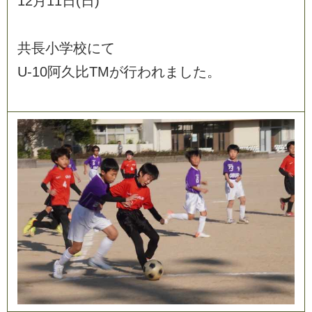
1
2
月
1
1
日
(
日
)
共
長
小
学
校
に
て
U
-
1
0
阿
久
比
T
M
が
行
わ
れ
ま
し
た
。