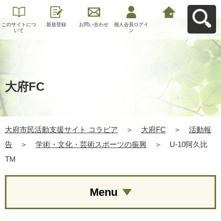
このサイトにつ
新規登録
お問い合わせ
個人会員ログイ
大府市民活動支
いて
ン
援サイト コラビ
アへ戻る
大府FC
大府市民活動支援サイト コラビア
＞
大府FC
＞
活動報
告
＞
学術・文化・芸術スポーツの振興
＞
U-10阿久比
TM
Menu