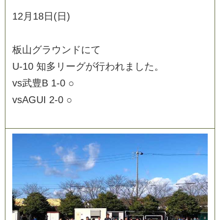
1
2
月
1
8
日
(
日
)
板
山
グ
ラ
ウ
ン
ド
に
て
U
-
1
0
知
多
リ
ー
グ
が
行
わ
れ
ま
し
た
。
v
s
武
豊
B
1
-
0
○
v
s
A
G
U
I
2
-
0
○