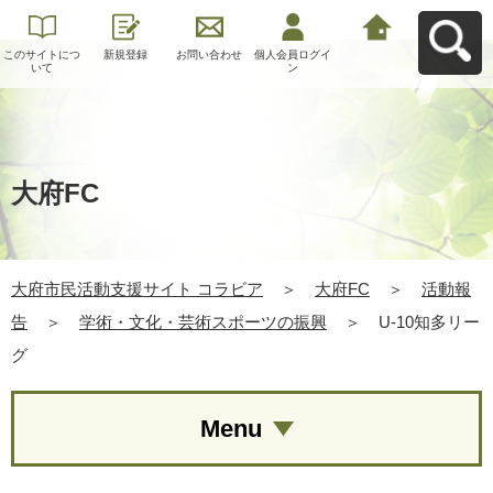
このサイトにつ
新規登録
お問い合わせ
個人会員ログイ
大府市民活動支
いて
ン
援サイト コラビ
アへ戻る
大府FC
大府市民活動支援サイト コラビア
＞
大府FC
＞
活動報
告
＞
学術・文化・芸術スポーツの振興
＞
U-10知多リー
グ
Menu