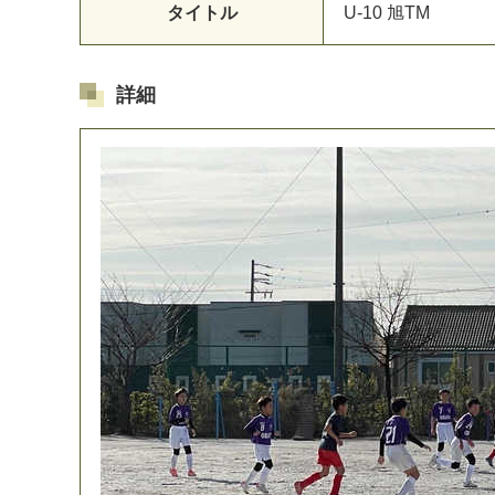
タイトル
U
-
1
0
旭
T
M
詳細
マイメディア検索