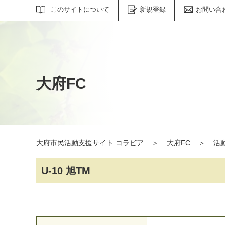
サイト内検索
このサイトについて
新規登録
お問い合
大府FC
大府市民活動支援サイト コラビア
＞
大府FC
＞
活
U-10 旭TM