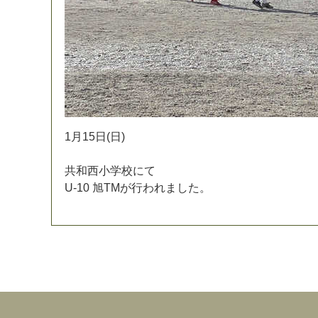
1
月
1
5
日
(
日
)
共
和
西
小
学
校
に
て
U
-
1
0
旭
T
M
が
行
わ
れ
ま
し
た
。