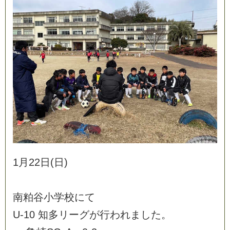
1
月
2
2
日
(
日
)
南
粕
谷
小
学
校
に
て
U
-
1
0
知
多
リ
ー
グ
が
行
わ
れ
ま
し
た
。