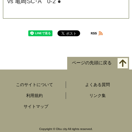
v
s
亀
崎
S
C
･
A
0
-
2
●
ページの先頭に戻る
このサイトについて
よくある質問
利用規約
リンク集
サイトマップ
Copyright
©
Obu city All rights reserved.