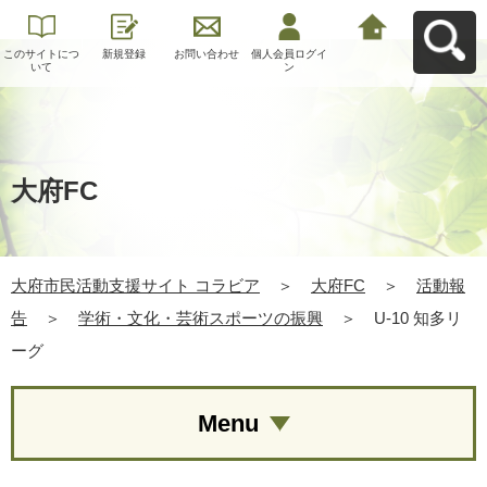
このサイトにつ
新規登録
お問い合わせ
個人会員ログイ
大府市民活動支
いて
ン
援サイト コラビ
アへ戻る
大府FC
大府市民活動支援サイト コラビア
＞
大府FC
＞
活動報
告
＞
学術・文化・芸術スポーツの振興
＞
U-10 知多リ
ーグ
Menu