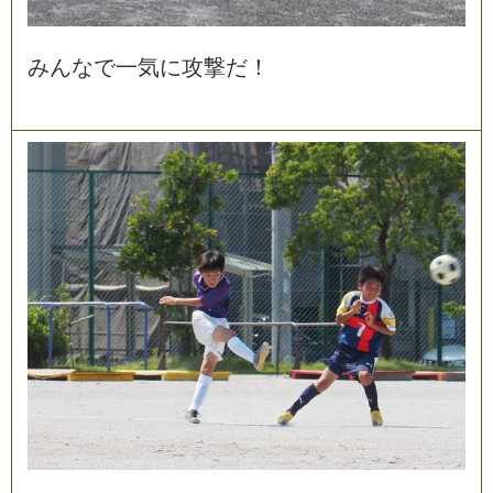
み
ん
な
で
一
気
に
攻
撃
だ
！