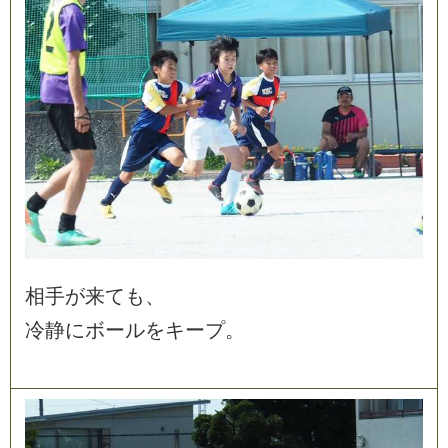
相
手
が
来
て
も
、
冷
静
に
ボ
ー
ル
を
キ
ー
プ
。