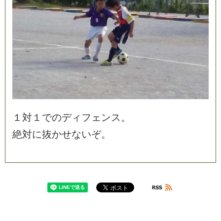
１
対
１
で
の
デ
ィ
フ
ェ
ン
ス
。
絶
対
に
抜
か
せ
な
い
ぞ
。