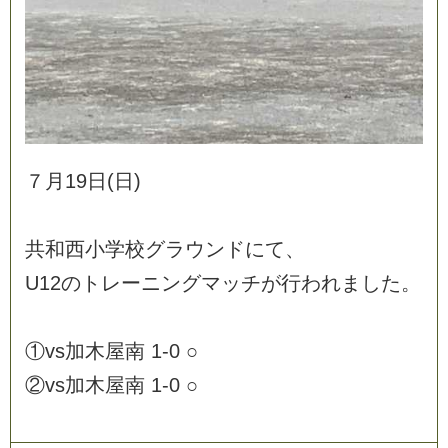
７
月
1
9
日
(
日
)
共
和
西
小
学
校
グ
ラ
ウ
ン
ド
に
て
、
U
1
2
の
ト
レ
ー
ニ
ン
グ
マ
ッ
チ
が
行
わ
れ
ま
し
た
。
①
v
s
加
木
屋
南
1
-
0
○
②
v
s
加
木
屋
南
1
-
0
○