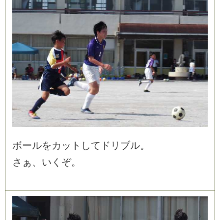
ボ
ー
ル
を
カ
ッ
ト
し
て
ド
リ
ブ
ル
。
さ
ぁ
、
い
く
ぞ
。