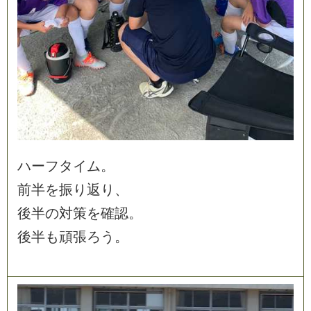
ハ
ー
フ
タ
イ
ム
。
前
半
を
振
り
返
り
、
後
半
の
対
策
を
確
認
。
後
半
も
頑
張
ろ
う
。