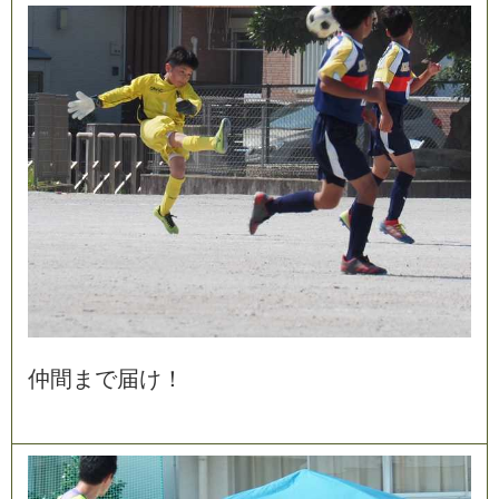
仲
間
ま
で
届
け
！