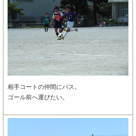
相
手
コ
ー
ト
の
仲
間
に
パ
ス
。
ゴ
ー
ル
前
へ
運
び
た
い
。