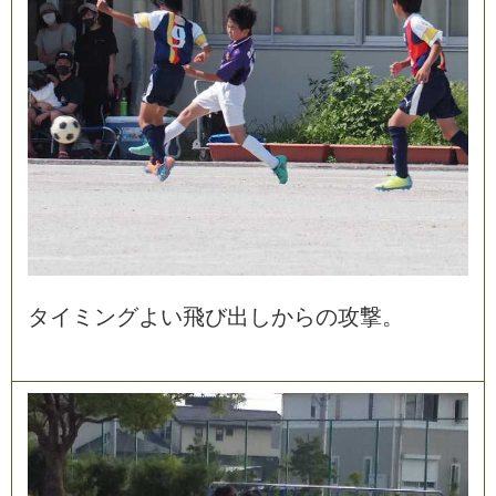
タ
イ
ミ
ン
グ
よ
い
飛
び
出
し
か
ら
の
攻
撃
。