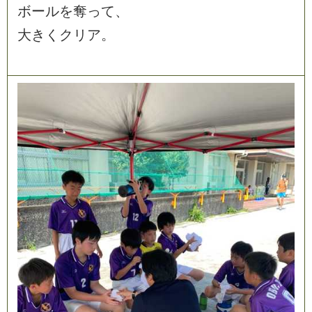
ボ
ー
ル
を
奪
っ
て
、
大
き
く
ク
リ
ア
。