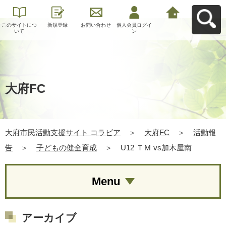
このサイトにつ
新規登録
お問い合わせ
個人会員ログイ
大府市民活動支
いて
ン
援サイト コラビ
アへ戻る
大府FC
大府市民活動支援サイト コラビア
＞
大府FC
＞
活動報
告
＞
子どもの健全育成
＞
U12 ＴＭ vs加木屋南
Menu
アーカイブ